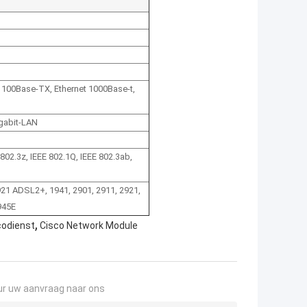
t 100Base-TX, Ethernet 1000Base-t,
gabit-LAN
 802.3z, IEEE 802.1Q, IEEE 802.3ab,
921 ADSL2+, 1941, 2901, 2911, 2921,
945E
,
codienst
Cisco Network Module
ur uw aanvraag naar ons