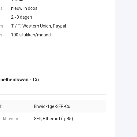
s:
nieuw in doos
2~3 dagen
es:
T / T, Western Union, Paypal
en:
100 stukken/maand
nelheidswan - Cu
:
Ehwic-1ge-SFP-Cu
erkhavens:
SFP, Ethernet (rj-45)