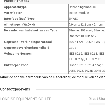
PRODUCTdetails
Apparatentype
Uitbreidingsmodule
Vormfactor
Insteekmodule
Interface (Bus) Type
EHWIC
Afmetingen (WxDxH)
7,9 cm x 12,2 cm x 2,1 cm
De aanleg van kabelnetten van Type
Ethernet 10Base-t, Etherne
Ethernet 1000Base-x
Gegevens - verbindingsprotocol
10Mb LAN, 100Mb-LAN, Gi
Gegevensoverdrachtssnelheid
Gbps 1
Volgzame Normen
IEEE 802,2, IEEE 802,3, IEEE
IEEE 802.1p, IEEE 802.3x
Ontworpen voor
Cisco 1921, 1921 4 paar, 1
2951, 3925, 3925E, 3945, 3
,
label:
de schakelaarmodule van de ciscorouter
de module van de cis
Contactgegevens
LONRISE EQUIPMENT CO. LTD.
Direct Stu