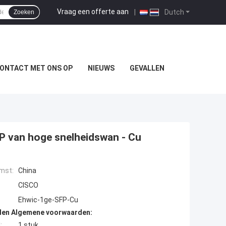
Vraag een offerte aan
|
Dutch
Zoeken
ONTACT MET ONS OP
NIEUWS
GEVALLEN
P van hoge snelheidswan - Cu
mst:
China
CISCO
Ehwic-1ge-SFP-Cu
den Algemene voorwaarden:
:
1 stuk