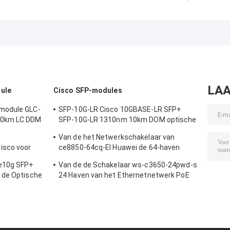
Inlaatventilatormodule
onboard GE, 2
Leverancier va
aan de poortzijde voor
NIM slots, 1 ISC
1000 Reeksasr 
Nexus-switches
slot, 4 GB Flash
Routermodule
Memory default, 4
van
GB DRAM default
Platformcisco
LAA
ule
Cisco SFP-modules
module GLC-
SFP-10G-LR Cisco 10GBASE-LR SFP+
20km LC DDM
SFP-10G-LR 1310nm 10km DOM optische
transceiver module
Van de het Netwerkschakelaar van
isco voor
ce8850-64cq-EI Huawei de 64-haven
nderneming
100GE QSFP28,2x10G SFP+, zonder
le10g SFP+
Van de de Schakelaar ws-c3650-24pwd-s
Ventilator
 de Optische
24 Haven van het Ethernetnetwerk PoE
 Ijzer
2x10G Opstraalverbindingsw/5 AP
vergunningen