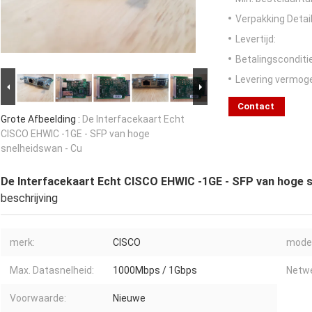
Verpakking Detail
Levertijd:
Betalingsconditi
Levering vermog
Contact
Grote Afbeelding :
De Interfacekaart Echt
CISCO EHWIC -1GE - SFP van hoge
snelheidswan - Cu
De Interfacekaart Echt CISCO EHWIC -1GE - SFP van hoge s
beschrijving
merk:
CISCO
model
Max. Datasnelheid:
1000Mbps / 1Gbps
Netw
Voorwaarde:
Nieuwe