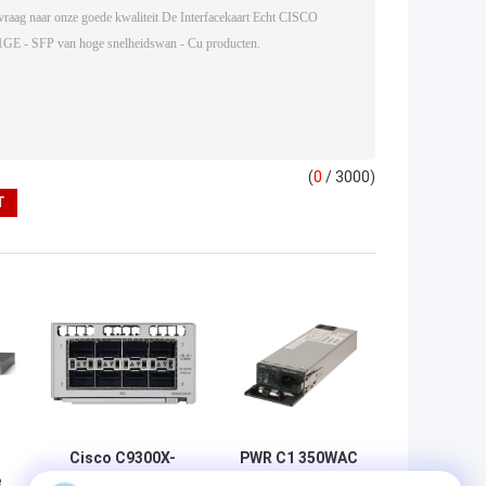
(
0
/ 3000)
Cisco C9300X-
PWR C1 350WAC
e
NM-8Y Catalyst
is the 350W AC