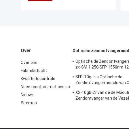
Over
Optische zendontvangermod
Optische de Zendontvanger
Over ons
zx-SM 1.25G SFP 1550nm 1
Fabriekstocht
van Cisco
SFP-10g-lr-s Optische de
Kwaliteitscontrole
Zendontvangermodule van C
Neem contact met ons op
van de Gegevenscentrum/O
X2-10gb-Zr van de de Modu
Bedradingskast
Nieuws
Zendontvanger van de Vezel
Sitemap
Interface Certificatie van het
Materiële Ce